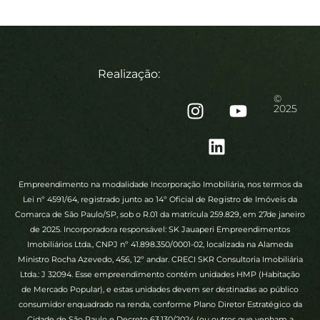
Realização:
©
2025
Empreendimento na modalidade Incorporação Imobiliária, nos termos da
Lei nº 4591/64, registrado junto ao 14º Oficial de Registro de Imóveis da
Comarca de São Paulo/SP, sob o R.01 da matrícula 259.829, em 27de janeiro
de 2025. Incorporadora responsável: SK Jauaperi Empreendimentos
Imobiliários Ltda., CNPJ nº 41.898.350/0001-02, localizada na Alameda
Ministro Rocha Azevedo, 456, 12º andar. CRECI SKR Consultoria Imobiliária
Ltda.: J 32094. Esse empreendimento contém unidades HMP (Habitação
de Mercado Popular), e estas unidades devem ser destinadas ao público
consumidor enquadrado na renda, conforme Plano Diretor Estratégico da
Cidade de São Paulo e Decreto 63.130/2024 (ou outros que venham a